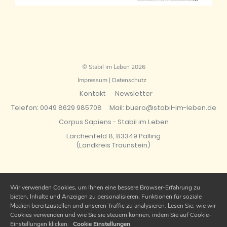
© Stabil im Leben 2026
Impressum
|
Datenschutz
Kontakt
Newsletter
Telefon: 0049 8629 985708
Mail: buero@stabil-im-leben.de
Corpus Sapiens - Stabil im Leben
Lärchenfeld 8, 83349 Palling
(Landkreis Traunstein)
Wir verwenden Cookies, um Ihnen eine bessere Browser-Erfahrung zu
bieten, Inhalte und Anzeigen zu personalisieren, Funktionen für soziale
Medien bereitzustellen und unseren Traffic zu analysieren. Lesen Sie, wie wir
Cookies verwenden und wie Sie sie steuern können, indem Sie auf Cookie-
Einstellungen klicken.
Cookie Einstellungen